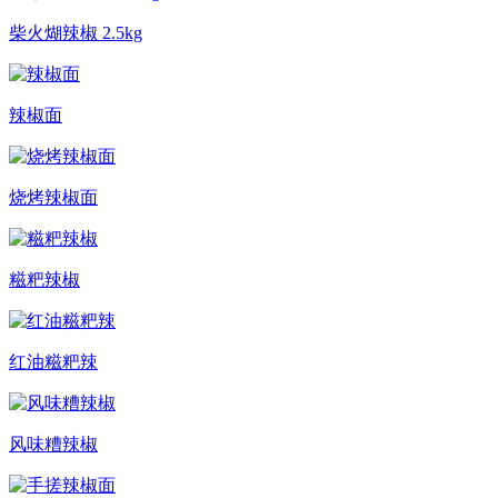
柴火煳辣椒 2.5kg
辣椒面
烧烤辣椒面
糍粑辣椒
红油糍粑辣
风味糟辣椒